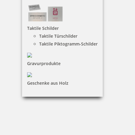
Trodat Professional 5466 Mehrfarbiger Stempel mit
Taktile Schilder
Doppeldatum
Taktile Türschilder
Taktile Piktogramm-Schilder
143,00 €
Gravurprodukte
inkl. 19 % Mwst.
Geschenke aus Holz
Jetzt gestalten
Trodat Office Professional Ausfertigung