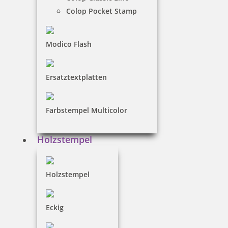
Colop Pocket Stamp
€-
↑
Modico Flash
€+
↓
Ersatztextplatten
DATUMSTEMPEL - KATEGORIEN
Farbstempel Multicolor
mit eigenem Text
Holzstempel
Holzstempel
nur Datum
Eckig