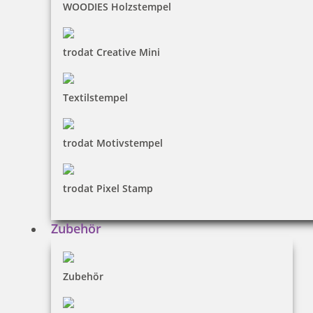
WOODIES Holzstempel
Trodat Printy 4850/L7 Datumstempel GEBUCHT 24 x 4 mm
trodat Creative Mini
Textilstempel
18,00 €
trodat Motivstempel
inkl. 19 % Mwst.
Bestellen
trodat Pixel Stamp
Zubehör
Zubehör
Trodat Professional 54120 mehrfarbiger Stempel MCI, Datum
mittig