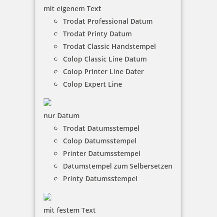
mit eigenem Text
Trodat Professional Datum
Trodat Printy Datum
Ersatztextplatte für Trodat Professional 5470 / 5474
Datumstempel
Trodat Classic Handstempel
Colop Classic Line Datum
Colop Printer Line Dater
Colop Expert Line
ab 6,57 €
inkl. 19 % Mwst.
nur Datum
Jetzt gestalten
Trodat Datumsstempel
Colop Datumsstempel
Printer Datumsstempel
Datumstempel zum Selbersetzen
Printy Datumsstempel
Trodat Professional 5430 Mehrfarbiger Stempel
mit festem Text