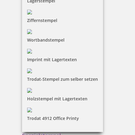
Lagerstempel
Trodat Printy 4850/L1 Datumstempel EINGEGANGEN 24 x 4 mm
Ziffernstempel
Wortbandstempel
18,00 €
inkl. 19 % Mwst.
Imprint mit Lagertexten
Bestellen
Trodat-Stempel zum selber setzen
Holzstempel mit Lagertexten
Trodat Printy 4750/L22 4.0 Datumstempel GESCANNT 39 x 22
Trodat 4912 Office Printy
mm