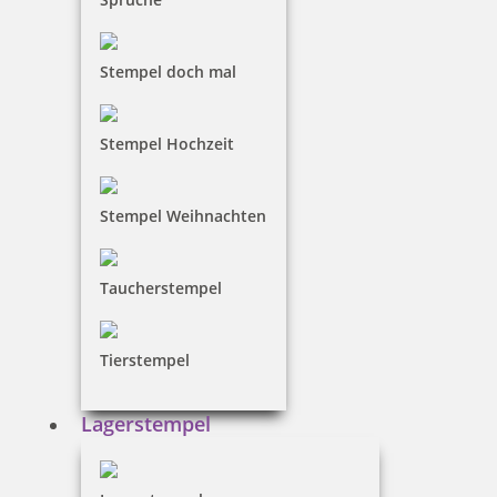
Stempel doch mal
Stempel Hochzeit
Trodat Professional 5480 Mehrfarbiger Stempel
Stempel Weihnachten
140,00 €
Taucherstempel
inkl. 19 % Mwst.
Jetzt gestalten
Tierstempel
Lagerstempel