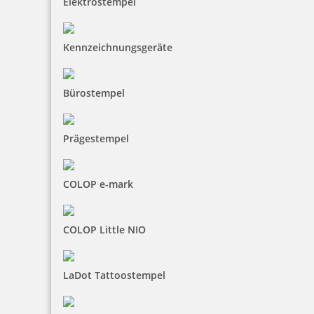
Elektrostempel
Bestellen
Kennzeichnungsgeräte
Bürostempel
Trodat Professional 54110 Mehrfarbiger Stempel
Prägestempel
COLOP e-mark
164,00 €
COLOP Little NIO
inkl. 19 % Mwst.
Jetzt gestalten
LaDot Tattoostempel