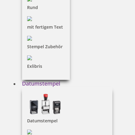
mit festem Text
Rund
mit fertigem Text
Ersatztextplatten Datumstempel
Stempel Zubehör
Multicolor-Datumstempel
Exlibris
Datumstempel
78 Artikel in der Kategorie
Datumstempel