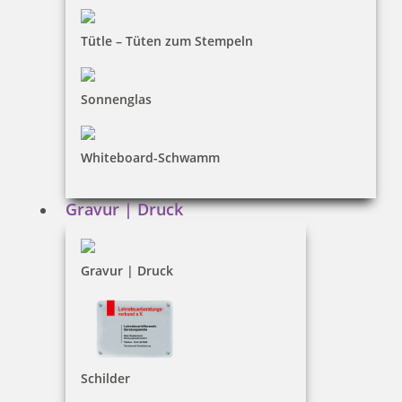
inkl. 19 % Mwst.
Bestellen
Tütle – Tüten zum Stempeln
Sonnenglas
Whiteboard-Schwamm
Trodat Professional 5430/L 4.0 Datumstempel blau/rot mit
Lagertext
Gravur | Druck
Gravur | Druck
45,00 €
inkl. 19 % Mwst.
Bestellen
Schilder