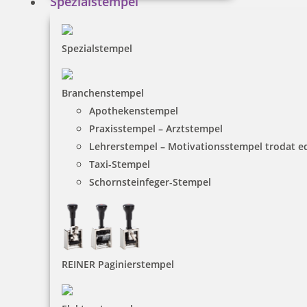
Spezialstempel
33,00 €
Spezialstempel
inkl. 19 % Mwst.
Bestellen
Branchenstempel
Apothekenstempel
Praxisstempel – Arztstempel
Lehrerstempel – Motivationsstempel trodat 
Taxi-Stempel
Schornsteinfeger-Stempel
Trodat Printy 4850/L2 Datumstempel BEZAHLT 24 x 4 mm
18,00 €
REINER Paginierstempel
inkl. 19 % Mwst.