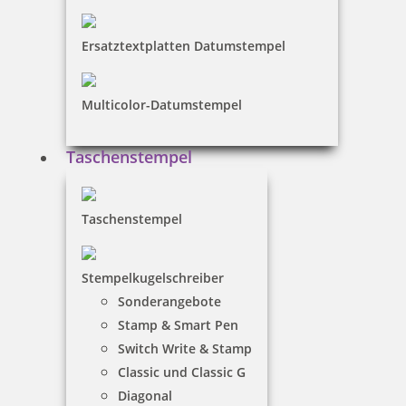
Ersatztextplatten Datumstempel
80,00 €
Multicolor-Datumstempel
inkl. 19 % Mwst.
Jetzt gestalten
Taschenstempel
Taschenstempel
Stempelkugelschreiber
Trodat Professional 5440 Mehrfarbiger Stempel
Sonderangebote
Stamp & Smart Pen
Switch Write & Stamp
Classic und Classic G
95,00 €
Diagonal