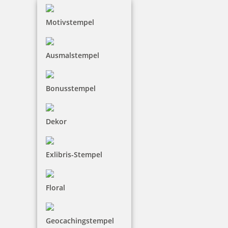
Motivstempel
Trodat Printy 4750/L1 4.0 Datumstempel EINGEGANGEN 39 x
Ausmalstempel
22mm
Bonusstempel
33,00 €
Dekor
inkl. 19 % Mwst.
Bestellen
Exlibris-Stempel
Floral
Geocachingstempel