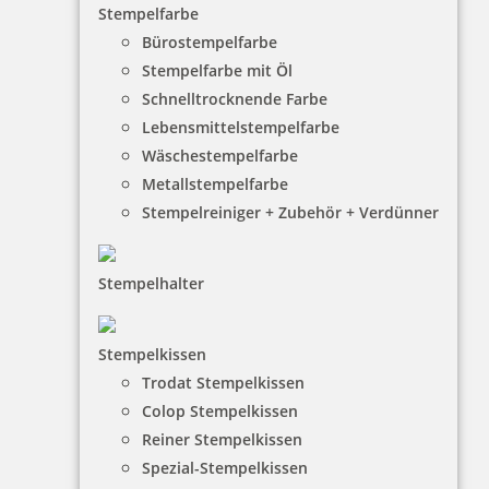
Stempelfarbe
Bürostempelfarbe
172,00 €
Stempelfarbe mit Öl
Schnelltrocknende Farbe
Lebensmittelstempelfarbe
inkl. 19 % Mwst.
Wäschestempelfarbe
Jetzt gestalten
Metallstempelfarbe
Stempelreiniger + Zubehör + Verdünner
Stempelhalter
Trodat Printy 4850/L9 Datumstempel GEFAXT 24 x 4 mm
Stempelkissen
Trodat Stempelkissen
Colop Stempelkissen
Reiner Stempelkissen
18,00 €
Spezial-Stempelkissen