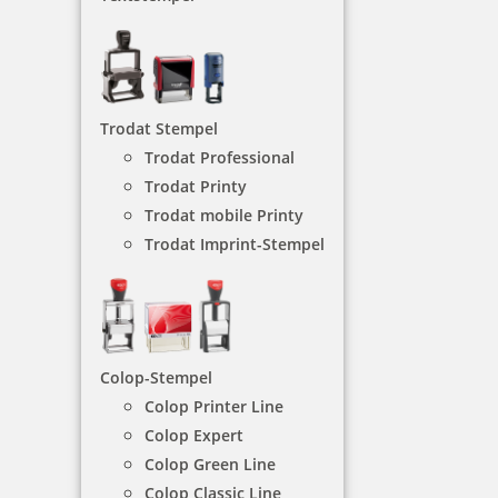
Trodat Stempel
Trodat Professional
Trodat Printy
Trodat mobile Printy
Trodat Imprint-Stempel
Datumstempel
Die Datumsstempel mit Text eignen sind am besten
Colop-Stempel
für Rechnungen, Briefe, Quittungen und vieles
mehr.
Colop Printer Line
Colop Expert
Colop Green Line
NACH WUNSCHSTEMPEL FILTERN
Colop Classic Line