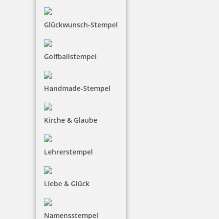
Trodat Professional 5474 Mehrfarbiger Stempel
Glückwunsch-Stempel
111,00 €
Golfballstempel
inkl. 19 % Mwst.
Handmade-Stempel
Jetzt gestalten
Kirche & Glaube
Lehrerstempel
Trodat Printy 4750/L2 4.0 Datumstempel BEZAHLT 39 x 22 mm
Liebe & Glück
Namensstempel