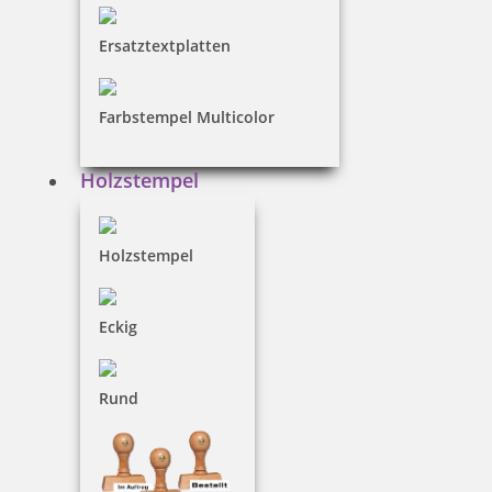
Ersatztextplatten
Farbstempel Multicolor
Holzstempel Rund 10 mm Durchmesser
Holzstempel
14,00 €
Holzstempel
inkl. 19 % Mwst.
Eckig
Jetzt gestalten
Rund