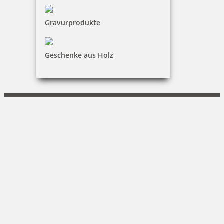
Kundenservice
Gravurprodukte
KONTAKT
ERWIN SIECK Druckerei GmbH
Geschenke aus Holz
Martina Gaulke
Sorbenstraße 48 |20537 Hamburg
040-220 23 95