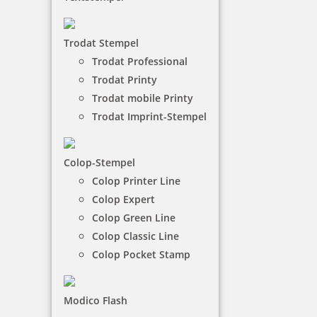
Rund
Runde Holzstempel
sind in den
Größen von 10 bis
Trodat Stempel
60 mm Durchmesser
bestellbar. Die Textplatte des
Trodat Professional
runden Stempels aus Holz kann frei gestaltet
Trodat Printy
werden. Sie besteht aus lasergraviertem Gummi,
Trodat mobile Printy
die mit 600 dpi Auflösung für einen hochwertigen
Abdruck gefertigt wird.
Trodat Imprint-Stempel
NACH WUNSCHSTEMPEL FILTERN
Colop-Stempel
Colop Printer Line
Colop Expert
Colop Green Line
€-
↑
€+
↓
Colop Classic Line
Colop Pocket Stamp
11 Artikel in der Kategorie
Modico Flash