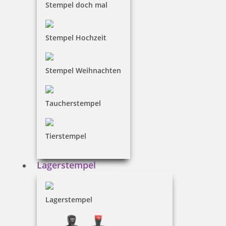
Stempel doch mal
11,00 €
Stempel Hochzeit
inkl. 19 % Mwst.
Stempel Weihnachten
Bestellen
Taucherstempel
Runde Holzstempel
sind in den
Größen von 10 bis
60 mm Durchmesser
bestellbar. Die Textplatte des
runden Stempels aus Holz kann frei gestaltet
Tierstempel
werden. Sie besteht aus lasergraviertem Gummi, die
mit 600 dpi Auflösung für einen hochwertigen
Lagerstempel
Abdruck gefertigt wird. Die beliebten Holzstempel
sind umweltfreundlich aus deutschem Buchenholz
hergestellt. Bitte beachten Sie, dass ein
Lagerstempel
entsprechendes Stempelkissen extra benötigt wird.