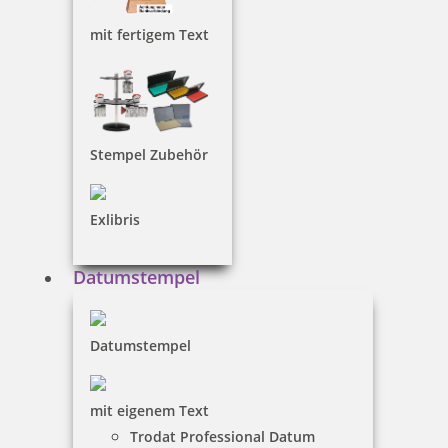
Holzstempel Rund 15 mm Durchmesser
mit fertigem Text
17,00 €
Stempel Zubehör
inkl. 19 % Mwst.
Jetzt gestalten
Exlibris
Datumstempel
Datumstempel
Holzstempel Rund 20 mm Durchmesser
mit eigenem Text
Trodat Professional Datum