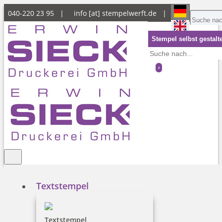
040-220 23 95 |
info [at] stempelwerft.de
|
Stempel selbst gestalt
0
0
Textstempel
Textstempel