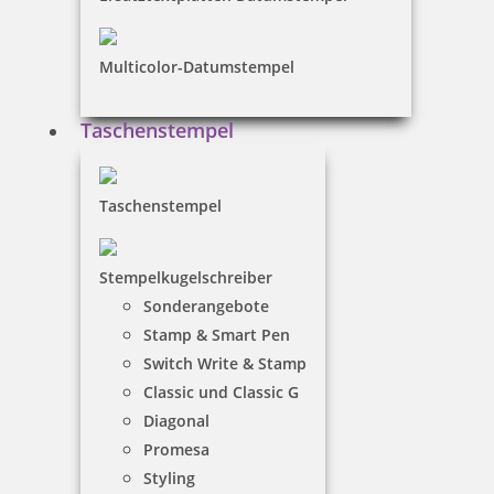
Multicolor-Datumstempel
Taschenstempel
Holzstempel Rund 30 mm Durchmesser
Taschenstempel
21,00 €
Stempelkugelschreiber
Sonderangebote
Stamp & Smart Pen
inkl. 19 % Mwst.
Switch Write & Stamp
Jetzt gestalten
Classic und Classic G
Diagonal
Promesa
Styling