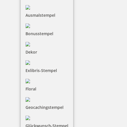
25,00 €
Ausmalstempel
inkl. 19 % Mwst.
Bonusstempel
Jetzt gestalten
Dekor
Exlibris-Stempel
Holzstempel Rund 50 mm Durchmesser
Floral
Geocachingstempel
30,00 €
inkl. 19 % Mwst.
Glückwunsch-Stempel