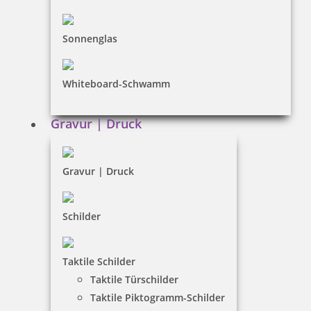
Dateiformate
INFORMATIONEN
Sonnenglas
Impressum
Whiteboard-Schwamm
Datenschutz
AGB
Gravur | Druck
Widerruf
Barrierefreiheit
Gravur | Druck
Vertrag widerrufen
Schilder
KUNDENBEREICH
Taktile Schilder
Mein Konto
Taktile Türschilder
Warenkorb
Taktile Piktogramm-Schilder