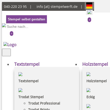
040-220 23 95 |
info [at] stempelwerft.de
|
Stempel selbst gestalten
0
0
Textstempel
Holzstempel
Textstempel
Holzstempel
Trodat Stempel
Eckig
Trodat Professional
Trodat Printy